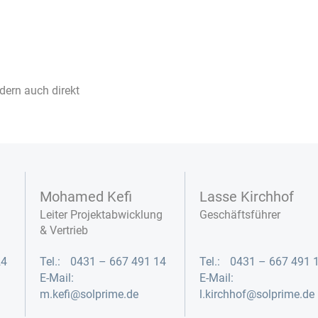
ndern auch direkt
Mohamed Kefi
Lasse Kirchhof
Leiter Projektabwicklung
Geschäftsführer
& Vertrieb
24
Tel.:
0431 – 667 491 14
Tel.:
0431 – 667 491 
E-Mail:
E-Mail:
m.kefi@solprime.de
l.kirchhof@solprime.de