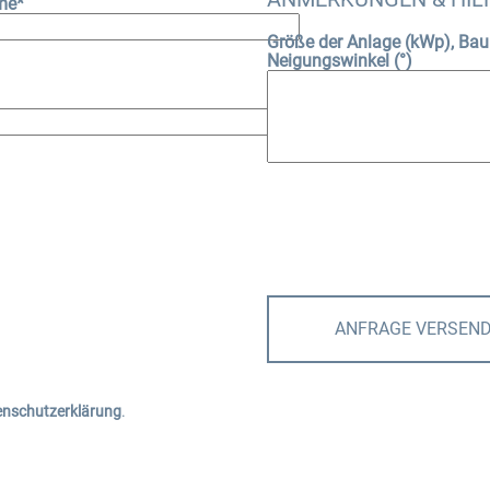
me*
Größe der Anlage (kWp), Ba
Neigungswinkel (°)
ANFRAGE VERSEN
enschutzerklärung
.