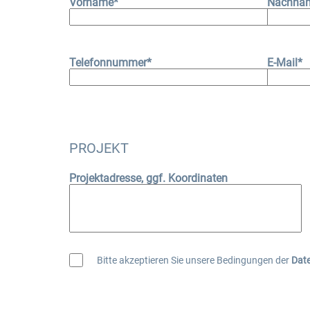
Vorname*
Nachna
Telefonnummer*
E-Mail*
PROJEKT
Projektadresse, ggf. Koordinaten
Bitte akzeptieren Sie unsere Bedingungen der
Dat
Bitte
Alternative:
lasse