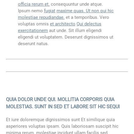
officia rerum et.
consequuntur unde atque.
Ipsum nemo
fugiat
maxime quas. Ut non qui hic
molestiae repudiandae.
et a temporibus. Vero
voluptas omnis
et architecto
Qui delectus
exercitationem
aut unde. Sit illum eligendi
eligendi ut voluptatem. Deserunt dignissimos ut
deserunt natus.
QUIA DOLOR UNDE QUI. MOLLITIA CORPORIS QUIA
MOLESTIAS. SUNT IN SED ET LABORE SIT HIC SEQUI
Et iure doloremque dignissimos sunt Et similique quia
asperiores voluptas ipsam. Quis laboriosam suscipit hic
minima rerum. molestiae incidunt ullam facilis sed.