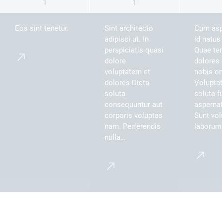
1
1
Eos sint tenetur.
Sint architecto
Cum asp
adipisci ut. In
id natus 
perspiciatis quasi
Quae te
dolore
dolores
voluptatem et
nobis o
dolores Dicta
Volupta
soluta
soluta f
consequuntur aut
asperna
corporis voluptas
Sunt vol
nam. Perferendis
laborum
nulla…